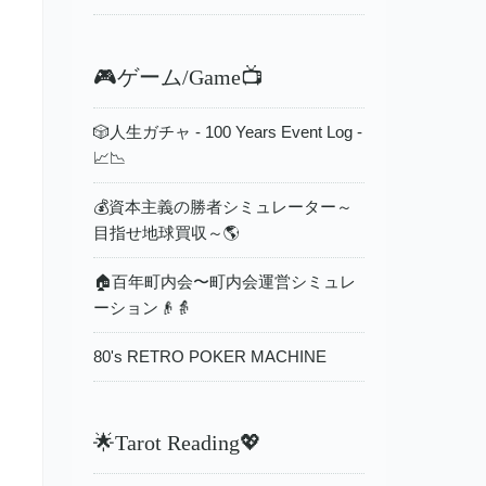
🎮ゲーム/Game📺
🎲人生ガチャ - 100 Years Event Log -
📈📉
💰資本主義の勝者シミュレーター～
目指せ地球買収～🌎
🏠百年町内会〜町内会運営シミュレ
ーション👴👵
80's RETRO POKER MACHINE
🌟Tarot Reading💖