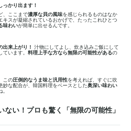
しっかり出ます！
ど、ここまで
濃厚な貝の風味
を感じられるものはなか
エキスが凝縮されているおかげで、たったこれひとつ
る味わい
が簡単に出せるんです。
の出来上がり！
汁物にしてよし、炊き込みご飯にして
しています。
料理上手な方なら無限の可能性がある
の
、この
圧倒的なうま味と汎用性
を考えれば、すぐに吹
絶妙な配合が、韓国料理をベースとした
奥深い味わい
ね。
ったいない！プロも驚く「無限の可能性」