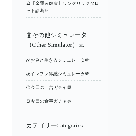
🔮【金運＆健康】ワンクリックタロ
ット診断✨
🤖その他シミュレータ
（Other Simulator）💻
💰お金と生きるシミュレータ💸
💰インフレ体感シミュレータ💸
🥎今日の一言ガチャ📘
🍞今日の食事ガチャ🍚
カテゴリーCategories