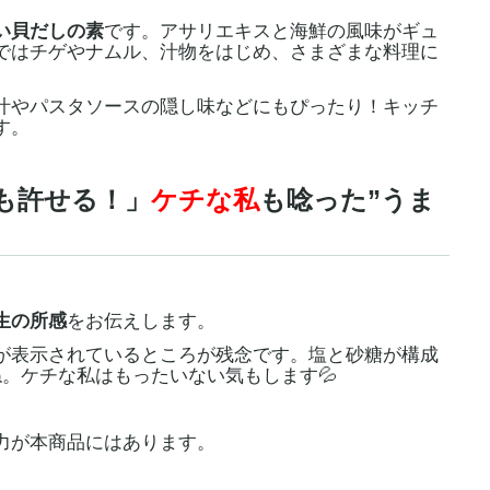
い貝だしの素
です。アサリエキスと海鮮の風味がギュ
ではチゲやナムル、汁物をはじめ、さまざまな料理に
やパスタソースの隠し味などにもぴったり！キッチ
す。
も許せる！」
ケチな私
も唸った”うま
生の所感
をお伝えします。
表示されているところが残念です。塩と砂糖が構成
。ケチな私はもったいない気もします💦
力が本商品にはあります。