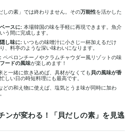
だしの素」では終わりません。その
万能性
を活かした
ベースに:
本場韓国の味を手軽に再現できます。魚介
いう間に完成します。
隠し味に:
いつもの味噌汁に小さじ一杯加えるだけ
り、料亭のような深い味わいになります。
:
ペペロンチーノやクラムチャウダー風リゾットの味
フードの風味
が楽しめます！
米と一緒に炊き込めば、具材がなくても
貝の風味が香
忙しい日の時短料理にも最高です。
などの和え物に使えば、塩気とうま味が同時に加わ
。
ッチンが変わる！「貝だしの素」を見逃