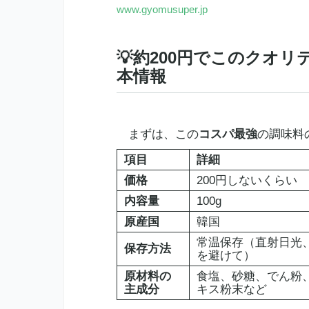
www.gyomusuper.jp
💡約200円でこのクオ
本情報
まずは、この
コスパ最強
の調味料
項目
詳細
価格
200円しないくらい
内容量
100g
原産国
韓国
常温保存（直射日光
保存方法
を避けて）
原材料の
食塩、砂糖、でん粉
主成分
キス粉末など