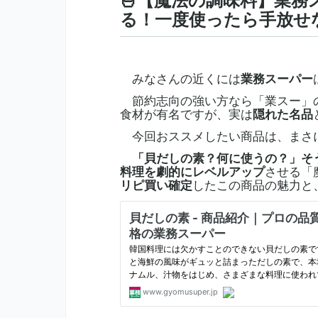
🍜【魔法の調味料】業
る！一度使ったら手放せ
みなさんの近くには
業務スーパー
節約志向の強い方なら「業スー」の
食材が有名ですが、実は
隠れた名品
今回おススメしたい商品は、まさ
「貝だしの素？何に使うの？」
そ
料理を
劇的にレベルアップ
させる「
リピ買い確定
したこの商品の魅力と