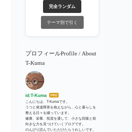
完全ランダム
テーマ別で引く
プロフィールProfile / About
T-Kuma
id:T-Kuma
はて
こんにちは、T-Kumaです。
なブ
うつと発達障害を抱えながら、心と暮らしを
ログ
整える日々を綴っています。
Pro
健康、栄養、投資を通して、小さな回復と前
向きな力を見つけていくブログです。
のんびり読んでいただけたらうれしいです。