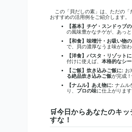
この「貝だしの素」は、ただの「
おすすめの活用例をご紹介します。
【基本】チゲ・スンドゥブの
の風味豊かなチゲが、あっと
【和食】味噌汁・お吸い物の
で、貝の濃厚なうま味が加わ
【洋食】パスタ・リゾットに
付けに使えば、
本格的なシー
【ご飯】炊き込みご飯に:
お
る絶品炊き込みご飯
が完成！
【ナムル】あえ物に:
ナムル
り、
プロの味
に仕上がります
🛒今日からあなたのキ
すな！