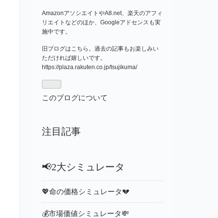
AmazonアソシエイトやA8.net、楽天のアフィ
リエイトなどのほか、Googleアドセンスも実
施中です。
旧ブログはこちら。過去の記事もお楽しみい
ただければ嬉しいです。
https://plaza.rakuten.co.jp/tsujikuma/
このブログについて
注目記事
📢2大シミュレータ
💖命の価格シミュレータ💔
💰市場価値シミュレータ💸